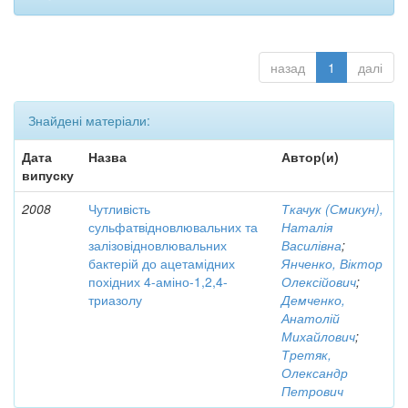
назад
1
далі
Знайдені матеріали:
Дата
Назва
Автор(и)
випуску
2008
Чутливість
Ткачук (Смикун),
сульфатвідновлювальних та
Наталія
залізовідновлювальних
Василівна
;
бактерій до ацетамідних
Янченко, Віктор
похідних 4-аміно-1,2,4-
Олексійович
;
триазолу
Демченко,
Анатолій
Михайлович
;
Третяк,
Олександр
Петрович