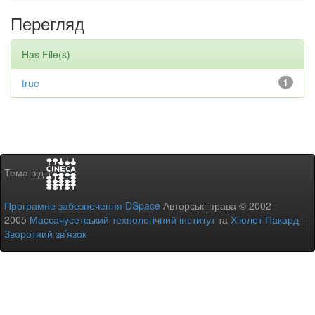
Перегляд
Has File(s)
true
1
Тема від
Програмне забезпечення DSpace
Авторські права © 2002-
2005
Массачусетський технологічний інститут
та
Х’юлет Пакард
-
Зворотний зв’язок