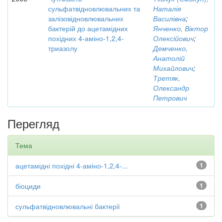
сульфатвідновлювальних та
Наталія
залізовідновлювальних
Василівна
;
бактерій до ацетамідних
Янченко, Віктор
похідних 4-аміно-1,2,4-
Олексійович
;
триазолу
Демченко,
Анатолій
Михайлович
;
Третяк,
Олександр
Петрович
Перегляд
Тема
ацетамідні похідні 4-аміно-1,2,4-...
1
біоциди
1
сульфатвідновлювальні бактерії
1