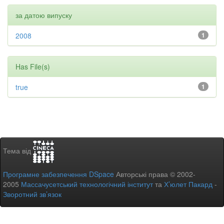
за датою випуску
2008
1
Has File(s)
true
1
Тема від
Програмне забезпечення DSpace
Авторські права © 2002-
2005
Массачусетський технологічний інститут
та
Х’юлет Пакард
-
Зворотний зв’язок