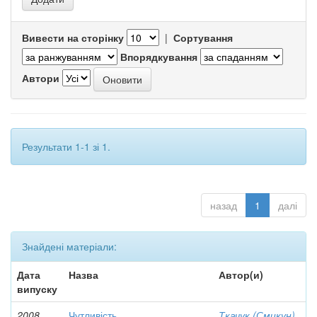
Вивести на сторінку
|
Сортування
Впорядкування
Автори
Результати 1-1 зі 1.
назад
1
далі
Знайдені матеріали:
Дата
Назва
Автор(и)
випуску
2008
Чутливість
Ткачук (Смикун),