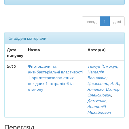
назад
1
далі
Знайдені матеріали:
Дата
Назва
Автор(и)
випуску
2013
Фітотоксичні та
Ткачук (Смикун),
антибактеріальні властивості
Наталія
1-арилтетразолвмістних
Василівна
;
похідних 1-тетралін-6-іл-
Цехмістер, А. В.
;
етанону
Янченко, Віктор
Олексійович
;
Демченко,
Анатолій
Михайлович
Перегляд