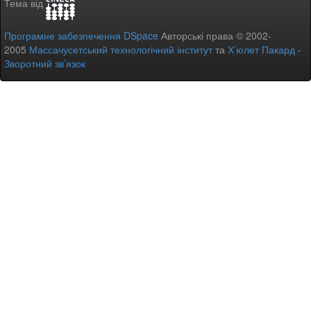
Тема від
Програмне забезпечення DSpace
Авторські права © 2002-
2005
Массачусетський технологічний інститут
та
Х’юлет Пакард
-
Зворотний зв’язок