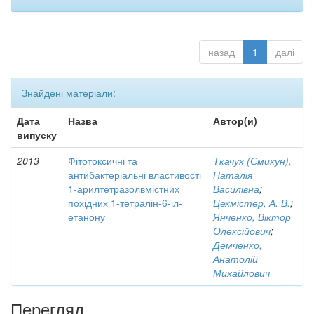
назад
1
далі
Знайдені матеріали:
Дата
Назва
Автор(и)
випуску
2013
Фітотоксичні та
Ткачук (Смикун),
антибактеріальні властивості
Наталія
1-арилтетразолвмістних
Василівна
;
похідних 1-тетралін-6-іл-
Цехмістер, А. В.
;
етанону
Янченко, Віктор
Олексійович
;
Демченко,
Анатолій
Михайлович
Перегляд