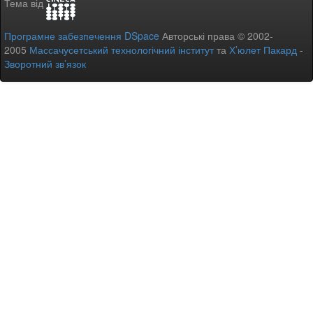
Тема від
Програмне забезпечення DSpace
Авторські права © 2002-
2005
Массачусетський технологічний інститут
та
Х’юлет Пакард
-
Зворотний зв’язок