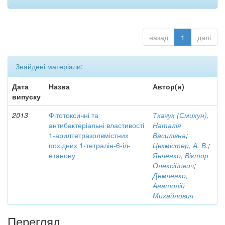
назад
1
далі
Знайдені матеріали:
Дата
Назва
Автор(и)
випуску
2013
Фітотоксичні та
Ткачук (Смикун),
антибактеріальні властивості
Наталія
1-арилтетразолвмістних
Василівна
;
похідних 1-тетралін-6-іл-
Цехмістер, А. В.
;
етанону
Янченко, Віктор
Олексійович
;
Демченко,
Анатолій
Михайлович
Перегляд