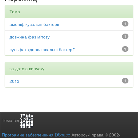
Тема
амоніфікувальні бактерії
1
довжина фаз мітозу
1
сульфатвідновлювальні бактерії
1
за датою випуску
2013
1
Тема від
Програмне забезпечення DSpace
Авторські права © 2002-