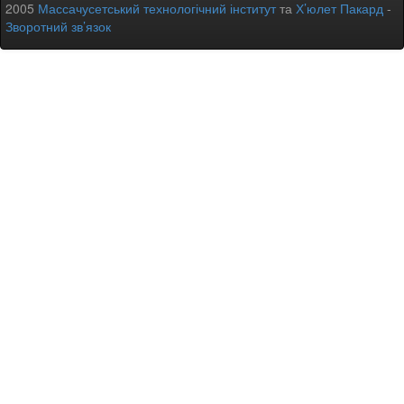
2005
Массачусетський технологічний інститут
та
Х’юлет Пакард
-
Зворотний зв’язок