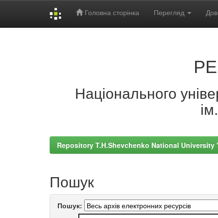
Головна сторінка
Перегляд
Дов
Skip
navigation
РЕ
Національного універ
ім
Repository T.H.Shevchenko National University
Пошук
Пошук: