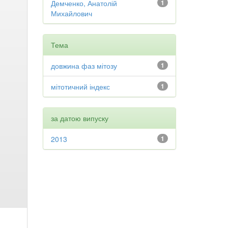
Демченко, Анатолій
1
Михайлович
Тема
довжина фаз мітозу
1
мітотичний індекс
1
за датою випуску
2013
1