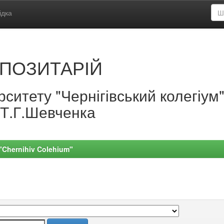
ідка
ПОЗИТАРІЙ
ситету "Чернігівський колегіум
.Т.Г.Шевченка
 "Chernihiv Colehium"