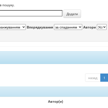
в пошуку.
Впорядкування
Автори
назад
1
Автор(и)