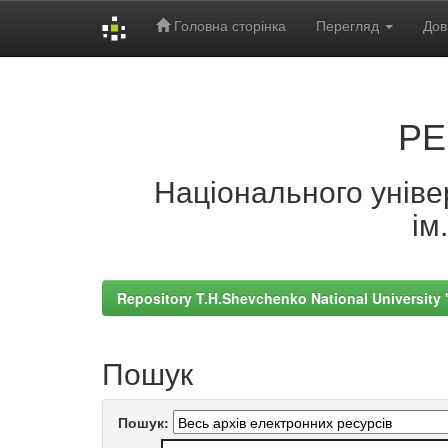
Головна сторінка
Перегляд
Дов
Skip
navigation
РЕ
Національного універ
ім
Repository T.H.Shevchenko National University
Пошук
Пошук: