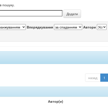
в пошуку.
Впорядкування
Автори
назад
1
Автор(и)