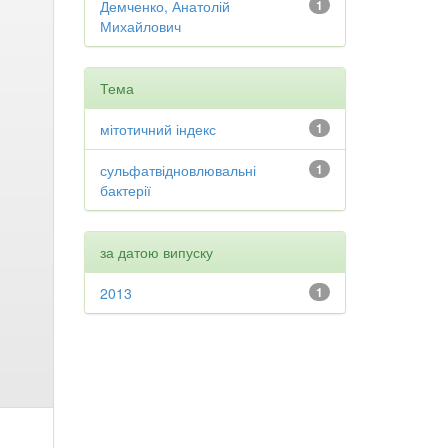
Демченко, Анатолій
1
Михайлович
Тема
мітотичний індекс
1
сульфатвідновлювальні
1
бактерії
за датою випуску
2013
1