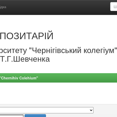
ідка
ПОЗИТАРІЙ
ситету "Чернігівський колегіум
.Т.Г.Шевченка
 "Chernihiv Colehium"