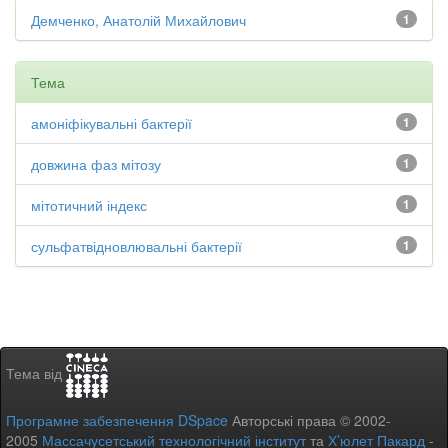
Демченко, Анатолій Михайлович
1
Тема
амоніфікувальні бактерії
1
довжина фаз мітозу
1
мітотичний індекс
1
сульфатвідновлювальні бактерії
1
Тема від
Програмне забезпечення DSpace
Авторські права © 2002-
2005
Массачусетський технологічний інститут
та
Х’юлет Пакард
-