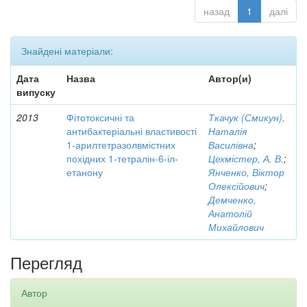
назад
1
далі
Знайдені матеріали:
Дата
Назва
Автор(и)
випуску
2013
Фітотоксичні та
Ткачук (Смикун),
антибактеріальні властивості
Наталія
1-арилтетразолвмістних
Василівна
;
похідних 1-тетралін-6-іл-
Цехмістер, А. В.
;
етанону
Янченко, Віктор
Олексійович
;
Демченко,
Анатолій
Михайлович
Перегляд
Автор