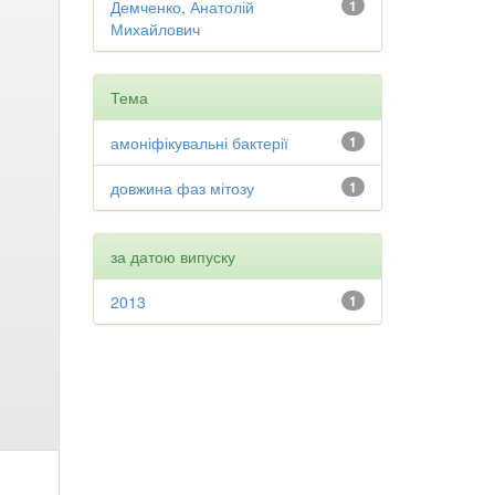
Демченко, Анатолій
1
Михайлович
Тема
амоніфікувальні бактерії
1
довжина фаз мітозу
1
за датою випуску
2013
1