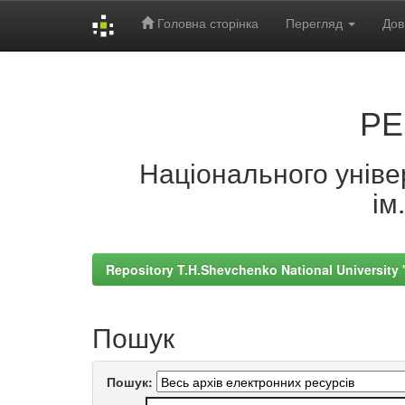
Головна сторінка
Перегляд
Дов
Skip
navigation
РЕ
Національного універ
ім
Repository T.H.Shevchenko National University
Пошук
Пошук: