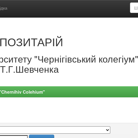
ідка
ПОЗИТАРІЙ
ситету "Чернігівський колегіум
.Т.Г.Шевченка
 "Chernihiv Colehium"