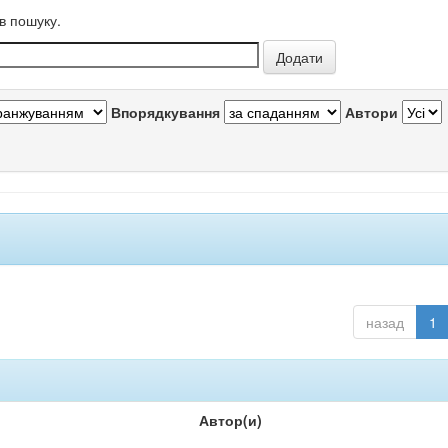
в пошуку.
Впорядкування
Автори
назад
1
Автор(и)