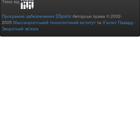
Тема від
Програмне забезпечення DSpace
Авторські права © 2002-
2005
Массачусетський технологічний інститут
та
Х’юлет Пакард
-
Зворотний зв’язок