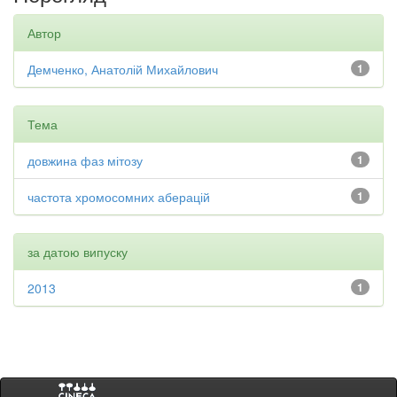
Автор
Демченко, Анатолій Михайлович
1
Тема
довжина фаз мітозу
1
частота хромосомних аберацій
1
за датою випуску
2013
1