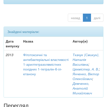
назад
1
далі
Знайдені матеріали:
Дата
Назва
Автор(и)
випуску
2013
Фітотоксичні та
Ткачук (Смикун),
антибактеріальні властивості
Наталія
1-арилтетразолвмістних
Василівна
;
похідних 1-тетралін-6-іл-
Цехмістер, А. В.
;
етанону
Янченко, Віктор
Олексійович
;
Демченко,
Анатолій
Михайлович
Перегляд