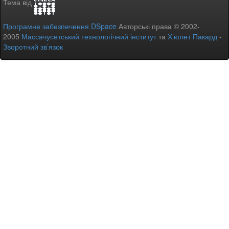
Тема від
Програмне забезпечення DSpace
Авторські права © 2002-
2005
Массачусетський технологічний інститут
та
Х’юлет Пакард
-
Зворотний зв’язок