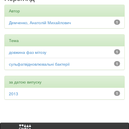
Автор
Демченко, Анатолій Михайлович
1
Тема
довжина фаз мітозу
1
сульфатвідновлювальні бактерії
1
за датою випуску
2013
1