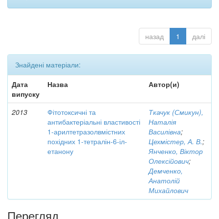
назад
1
далі
Знайдені матеріали:
Дата
Назва
Автор(и)
випуску
2013
Фітотоксичні та
Ткачук (Смикун),
антибактеріальні властивості
Наталія
1-арилтетразолвмістних
Василівна
;
похідних 1-тетралін-6-іл-
Цехмістер, А. В.
;
етанону
Янченко, Віктор
Олексійович
;
Демченко,
Анатолій
Михайлович
Перегляд