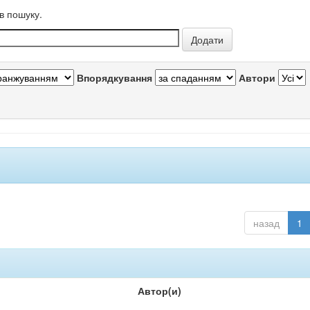
в пошуку.
Впорядкування
Автори
назад
1
Автор(и)