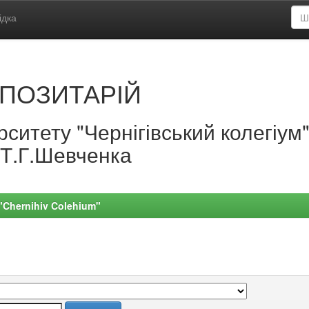
ідка
ПОЗИТАРІЙ
ситету "Чернігівський колегіум
.Т.Г.Шевченка
 "Chernihiv Colehium"