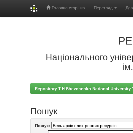
Головна сторінка
Перегляд
Дов
Skip
navigation
РЕ
Національного універ
ім
Repository T.H.Shevchenko National University
Пошук
Пошук: