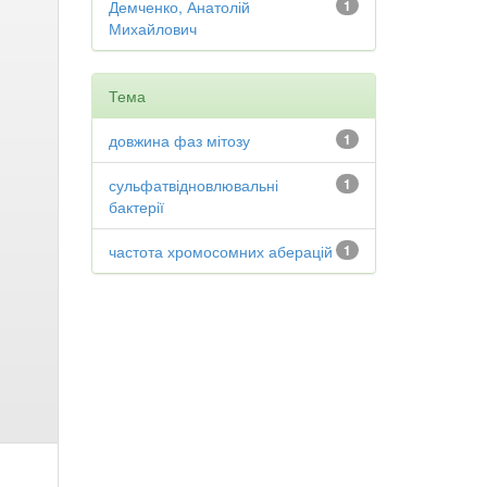
Демченко, Анатолій
1
Михайлович
Тема
довжина фаз мітозу
1
сульфатвідновлювальні
1
бактерії
частота хромосомних аберацій
1