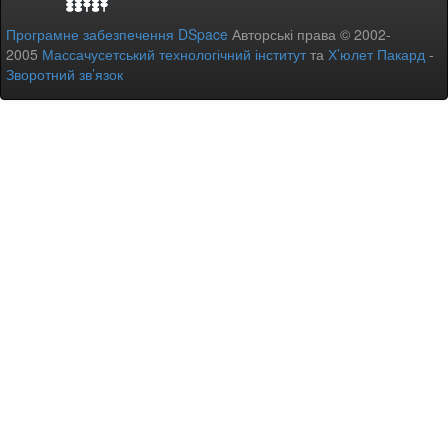
Програмне забезпечення DSpace
Авторські права © 2002-
2005
Массачусетський технологічний інститут
та
Х’юлет Пакард
-
Зворотний зв’язок