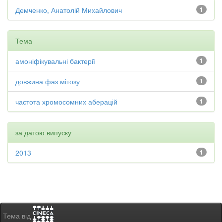
Демченко, Анатолій Михайлович
1
Тема
амоніфікувальні бактерії
1
довжина фаз мітозу
1
частота хромосомних аберацій
1
за датою випуску
2013
1
Тема від