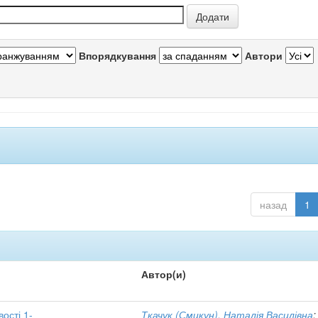
Впорядкування
Автори
назад
1
Автор(и)
вості 1-
Ткачук (Смикун), Наталія Василівна
;