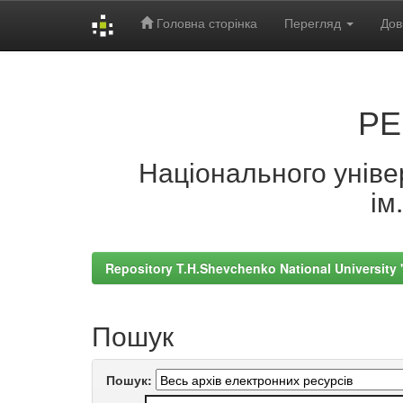
Головна сторінка
Перегляд
Дов
Skip
navigation
РЕ
Національного універ
ім
Repository T.H.Shevchenko National University
Пошук
Пошук: