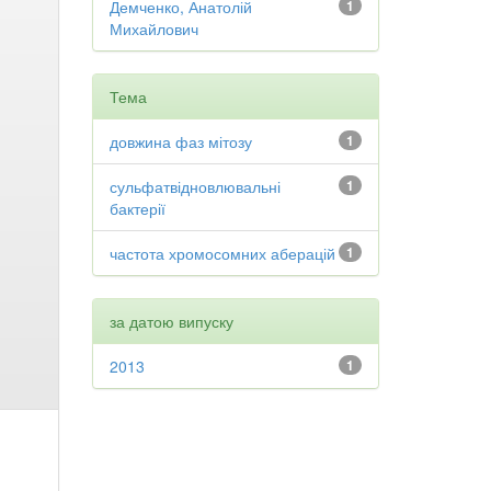
Демченко, Анатолій
1
Михайлович
Тема
довжина фаз мітозу
1
сульфатвідновлювальні
1
бактерії
частота хромосомних аберацій
1
за датою випуску
2013
1