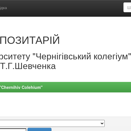
ідка
ПОЗИТАРІЙ
ситету "Чернігівський колегіум
.Т.Г.Шевченка
 "Chernihiv Colehium"