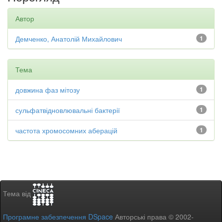
Автор
Демченко, Анатолій Михайлович
1
Тема
довжина фаз мітозу
1
сульфатвідновлювальні бактерії
1
частота хромосомних аберацій
1
Тема від
Програмне забезпечення DSpace
Авторські права © 2002-