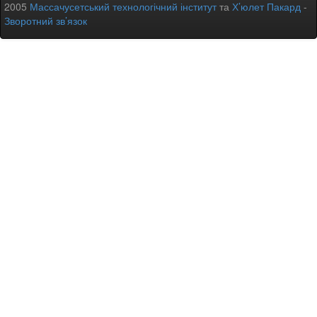
2005
Массачусетський технологічний інститут
та
Х’юлет Пакард
-
Зворотний зв’язок