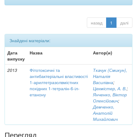
назад
1
далі
Знайдені матеріали:
Дата
Назва
Автор(и)
випуску
2013
Фітотоксичні та
Ткачук (Смикун),
антибактеріальні властивості
Наталія
1-арилтетразолвмістних
Василівна
;
похідних 1-тетралін-6-іл-
Цехмістер, А. В.
;
етанону
Янченко, Віктор
Олексійович
;
Демченко,
Анатолій
Михайлович
Перегляд