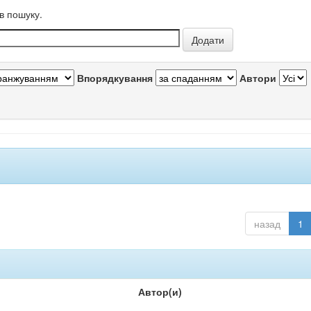
в пошуку.
Впорядкування
Автори
назад
1
Автор(и)