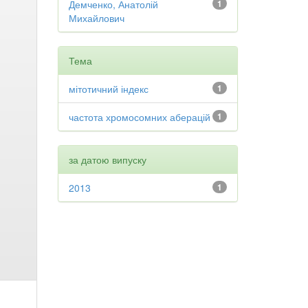
Демченко, Анатолій
1
Михайлович
Тема
мітотичний індекс
1
частота хромосомних аберацій
1
за датою випуску
2013
1