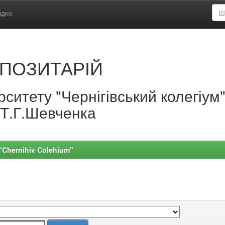
ідка
ПОЗИТАРІЙ
ситету "Чернігівський колегіум
.Т.Г.Шевченка
 "Chernihiv Colehium"