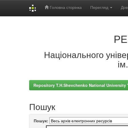
Головна сторінка
Перегляд
Дов
Skip
navigation
РЕ
Національного універ
ім
Repository T.H.Shevchenko National University
Пошук
Пошук: