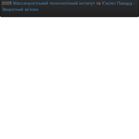
2005
Массачусетський технологічний інститут
та
Х’юлет Пакард
-
Зворотний зв’язок