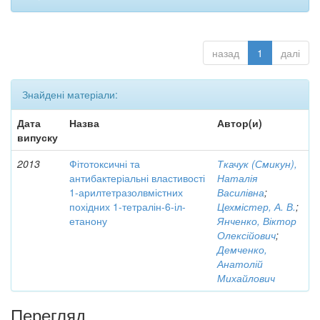
назад
1
далі
Знайдені матеріали:
Дата
Назва
Автор(и)
випуску
2013
Фітотоксичні та
Ткачук (Смикун),
антибактеріальні властивості
Наталія
1-арилтетразолвмістних
Василівна
;
похідних 1-тетралін-6-іл-
Цехмістер, А. В.
;
етанону
Янченко, Віктор
Олексійович
;
Демченко,
Анатолій
Михайлович
Перегляд