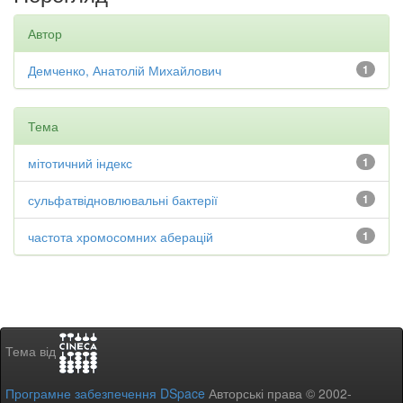
Автор
Демченко, Анатолій Михайлович
1
Тема
мітотичний індекс
1
сульфатвідновлювальні бактерії
1
частота хромосомних аберацій
1
Тема від
Програмне забезпечення DSpace
Авторські права © 2002-