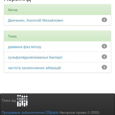
Автор
Демченко, Анатолій Михайлович
1
Тема
довжина фаз мітозу
1
сульфатвідновлювальні бактерії
1
частота хромосомних аберацій
1
Тема від
Програмне забезпечення DSpace
Авторські права © 2002-