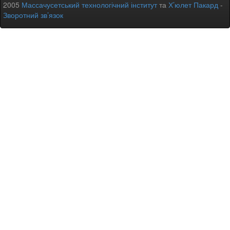
2005
Массачусетський технологічний інститут
та
Х’юлет Пакард
-
Зворотний зв’язок