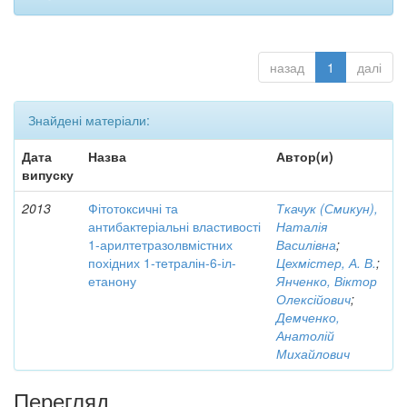
назад
1
далі
Знайдені матеріали:
Дата
Назва
Автор(и)
випуску
2013
Фітотоксичні та
Ткачук (Смикун),
антибактеріальні властивості
Наталія
1-арилтетразолвмістних
Василівна
;
похідних 1-тетралін-6-іл-
Цехмістер, А. В.
;
етанону
Янченко, Віктор
Олексійович
;
Демченко,
Анатолій
Михайлович
Перегляд