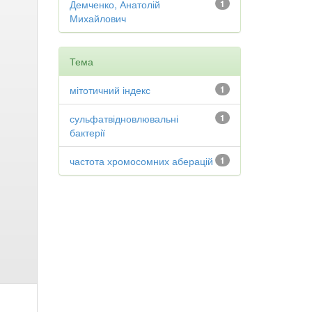
Демченко, Анатолій
1
Михайлович
Тема
мітотичний індекс
1
сульфатвідновлювальні
1
бактерії
частота хромосомних аберацій
1