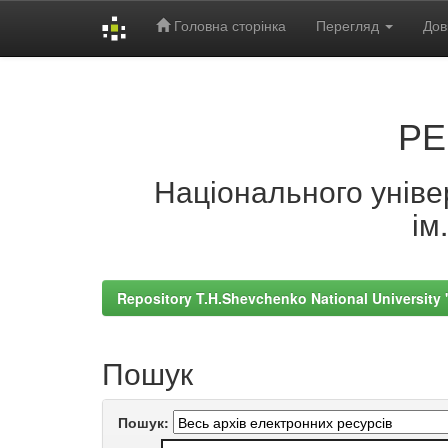
Головна сторінка
Перегляд
Дов
Skip
navigation
РЕ
Національного універ
ім
Repository T.H.Shevchenko National University
Пошук
Пошук: