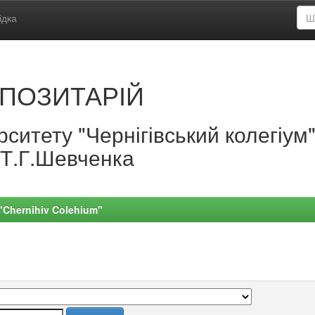
ідка
ПОЗИТАРІЙ
ситету "Чернігівський колегіум
.Т.Г.Шевченка
 "Chernihiv Colehium"