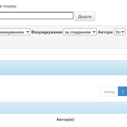
в пошуку.
Впорядкування
Автори
назад
1
Автор(и)