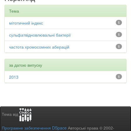
Тема
мітотичний індекс
1
сульфатвідновлювальні бактерії
1
частота хромосомних аберацій
1
за датою випуску
2013
1
Тема від
Програмне забезпечення DSpace
Авторські права © 2002-