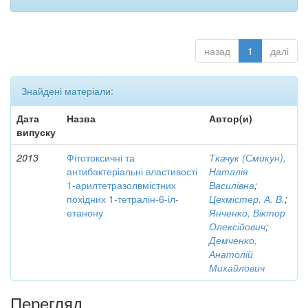
назад
1
далі
Знайдені матеріали:
Дата
Назва
Автор(и)
випуску
2013
Фітотоксичні та
Ткачук (Смикун),
антибактеріальні властивості
Наталія
1-арилтетразолвмістних
Василівна
;
похідних 1-тетралін-6-іл-
Цехмістер, А. В.
;
етанону
Янченко, Віктор
Олексійович
;
Демченко,
Анатолій
Михайлович
Перегляд