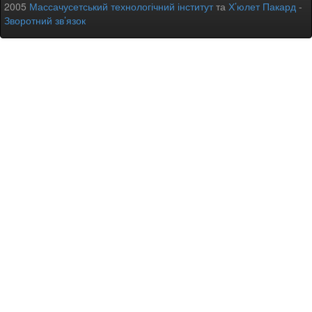
2005
Массачусетський технологічний інститут
та
Х’юлет Пакард
-
Зворотний зв’язок