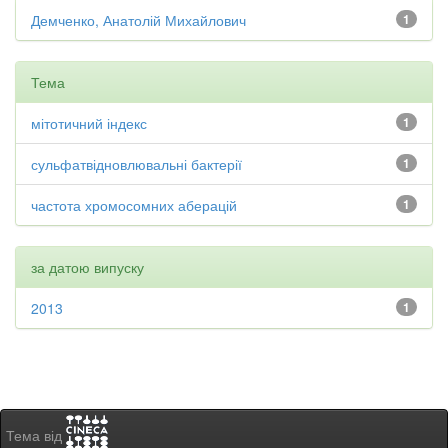
Демченко, Анатолій Михайлович
1
Тема
мітотичний індекс
1
сульфатвідновлювальні бактерії
1
частота хромосомних аберацій
1
за датою випуску
2013
1
Тема від