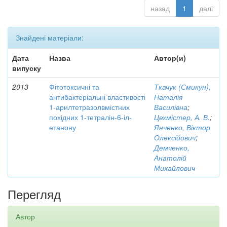
назад
1
далі
Знайдені матеріали:
Дата
Назва
Автор(и)
випуску
2013
Фітотоксичні та
Ткачук (Смикун),
антибактеріальні властивості
Наталія
1-арилтетразолвмістних
Василівна
;
похідних 1-тетралін-6-іл-
Цехмістер, А. В.
;
етанону
Янченко, Віктор
Олексійович
;
Демченко,
Анатолій
Михайлович
Перегляд
Автор