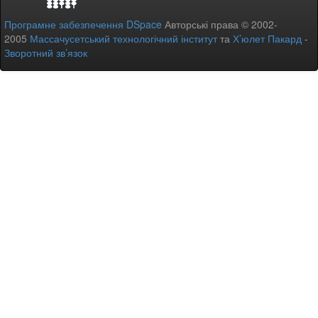
Програмне забезпечення DSpace
Авторські права © 2002-
2005
Массачусетський технологічний інститут
та
Х’юлет Пакард
-
Зворотний зв’язок