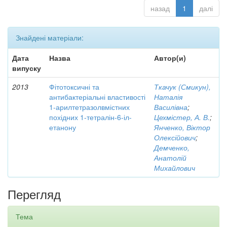
назад
1
далі
Знайдені матеріали:
Дата
Назва
Автор(и)
випуску
2013
Фітотоксичні та
Ткачук (Смикун),
антибактеріальні властивості
Наталія
1-арилтетразолвмістних
Василівна
;
похідних 1-тетралін-6-іл-
Цехмістер, А. В.
;
етанону
Янченко, Віктор
Олексійович
;
Демченко,
Анатолій
Михайлович
Перегляд
Тема