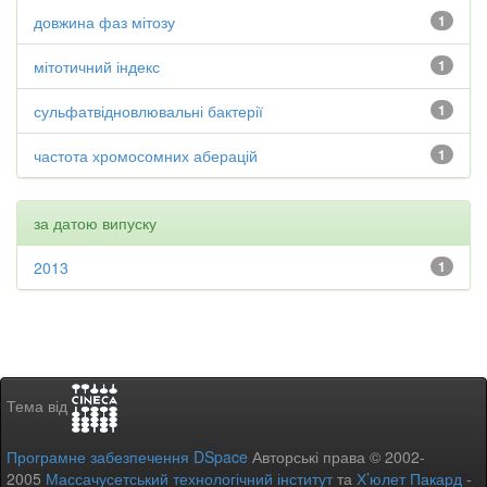
довжина фаз мітозу
1
мітотичний індекс
1
сульфатвідновлювальні бактерії
1
частота хромосомних аберацій
1
за датою випуску
2013
1
Тема від
Програмне забезпечення DSpace
Авторські права © 2002-
2005
Массачусетський технологічний інститут
та
Х’юлет Пакард
-