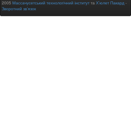
2005
Массачусетський технологічний інститут
та
Х’юлет Пакард
-
Зворотний зв’язок