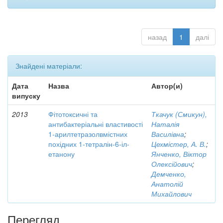
назад
1
далі
Знайдені матеріали:
Дата
Назва
Автор(и)
випуску
2013
Фітотоксичні та
Ткачук (Смикун),
антибактеріальні властивості
Наталія
1-арилтетразолвмістних
Василівна
;
похідних 1-тетралін-6-іл-
Цехмістер, А. В.
;
етанону
Янченко, Віктор
Олексійович
;
Демченко,
Анатолій
Михайлович
Перегляд