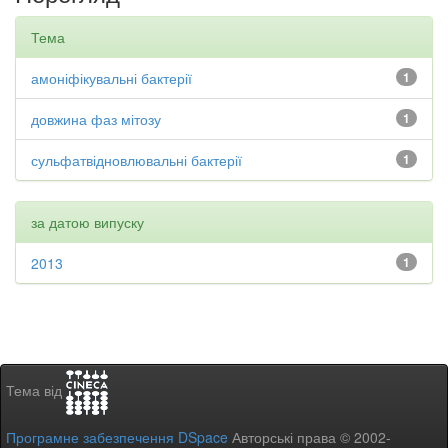
Тема
амоніфікувальні бактерії
1
довжина фаз мітозу
1
сульфатвідновлювальні бактерії
1
за датою випуску
2013
1
Тема від
Програмне забезпечення DSpace
Авторські права © 2002-