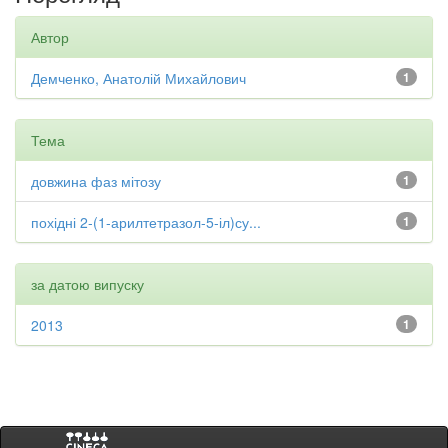
Автор
Демченко, Анатолій Михайлович
1
Тема
довжина фаз мітозу
1
похідні 2-(1-арилтетразол-5-іл)су...
1
за датою випуску
2013
1