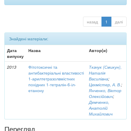
назад
1
далі
Знайдені матеріали:
Дата
Назва
Автор(и)
випуску
2013
Фітотоксичні та
Ткачук (Смикун),
антибактеріальні властивості
Наталія
1-арилтетразолвмістних
Василівна
;
похідних 1-тетралін-6-іл-
Цехмістер, А. В.
;
етанону
Янченко, Віктор
Олексійович
;
Демченко,
Анатолій
Михайлович
Перегляд