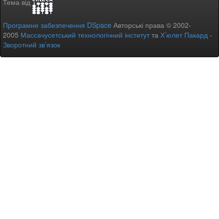
Тема від
Програмне забезпечення DSpace
Авторські права © 2002-
2005
Массачусетський технологічний інститут
та
Х’юлет Пакард
-
Зворотний зв’язок