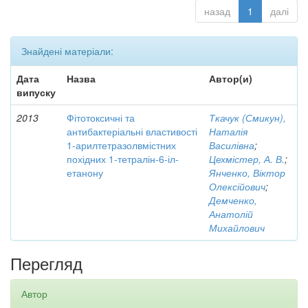
назад
1
далі
Знайдені матеріали:
Дата
Назва
Автор(и)
випуску
2013
Фітотоксичні та
Ткачук (Смикун),
антибактеріальні властивості
Наталія
1-арилтетразолвмістних
Василівна
;
похідних 1-тетралін-6-іл-
Цехмістер, А. В.
;
етанону
Янченко, Віктор
Олексійович
;
Демченко,
Анатолій
Михайлович
Перегляд
Автор