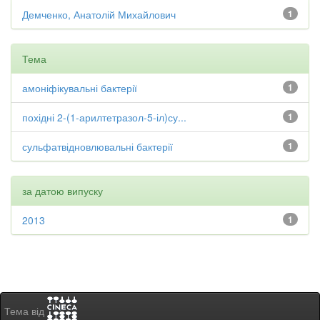
Демченко, Анатолій Михайлович
1
Тема
амоніфікувальні бактерії
1
похідні 2-(1-арилтетразол-5-іл)су...
1
сульфатвідновлювальні бактерії
1
за датою випуску
2013
1
Тема від