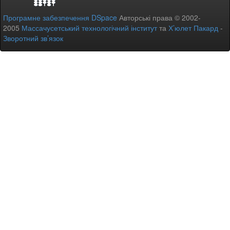
Програмне забезпечення DSpace
Авторські права © 2002-
2005
Массачусетський технологічний інститут
та
Х’юлет Пакард
-
Зворотний зв’язок