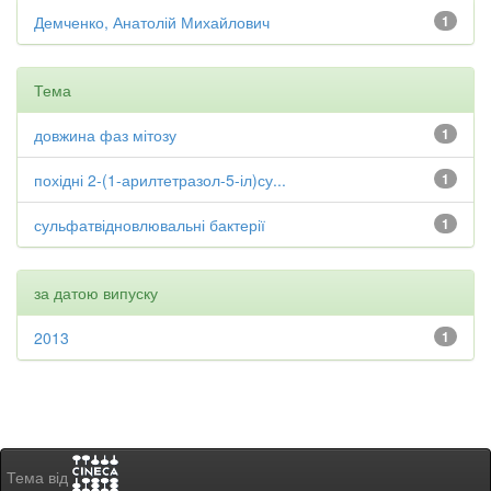
Демченко, Анатолій Михайлович
1
Тема
довжина фаз мітозу
1
похідні 2-(1-арилтетразол-5-іл)су...
1
сульфатвідновлювальні бактерії
1
за датою випуску
2013
1
Тема від