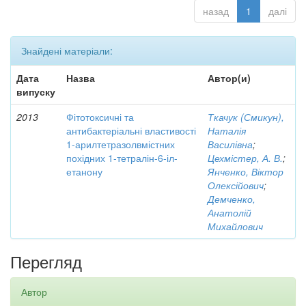
назад
1
далі
Знайдені матеріали:
Дата
Назва
Автор(и)
випуску
2013
Фітотоксичні та
Ткачук (Смикун),
антибактеріальні властивості
Наталія
1-арилтетразолвмістних
Василівна
;
похідних 1-тетралін-6-іл-
Цехмістер, А. В.
;
етанону
Янченко, Віктор
Олексійович
;
Демченко,
Анатолій
Михайлович
Перегляд
Автор