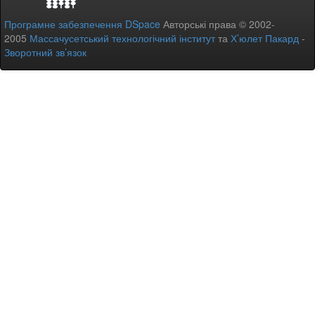
Програмне забезпечення DSpace
Авторські права © 2002-
2005
Массачусетський технологічний інститут
та
Х’юлет Пакард
-
Зворотний зв’язок