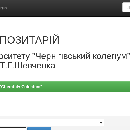
ідка
ПОЗИТАРІЙ
ситету "Чернігівський колегіум
.Т.Г.Шевченка
 "Chernihiv Colehium"