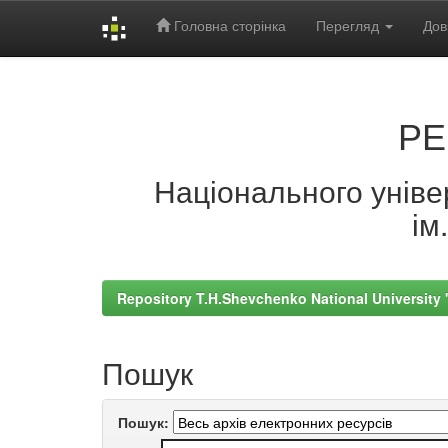
Головна сторінка
Перегляд
Дов
Skip
navigation
РЕ
Національного універ
ім
Repository T.H.Shevchenko National University
Пошук
Пошук: