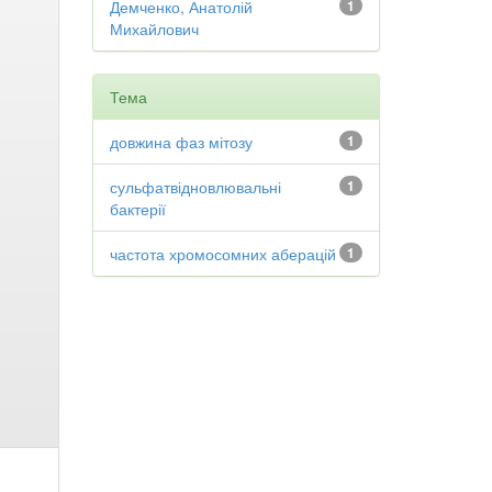
Демченко, Анатолій
1
Михайлович
Тема
довжина фаз мітозу
1
сульфатвідновлювальні
1
бактерії
частота хромосомних аберацій
1