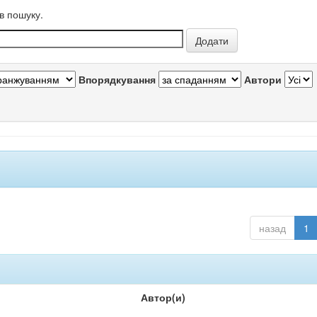
в пошуку.
Впорядкування
Автори
назад
1
Автор(и)