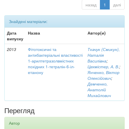
назад
1
далі
Знайдені матеріали:
Дата
Назва
Автор(и)
випуску
2013
Фітотоксичні та
Ткачук (Смикун),
антибактеріальні властивості
Наталія
1-арилтетразолвмістних
Василівна
;
похідних 1-тетралін-6-іл-
Цехмістер, А. В.
;
етанону
Янченко, Віктор
Олексійович
;
Демченко,
Анатолій
Михайлович
Перегляд
Автор