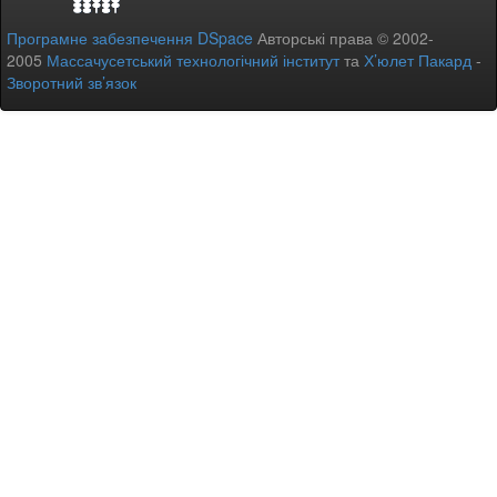
Програмне забезпечення DSpace
Авторські права © 2002-
2005
Массачусетський технологічний інститут
та
Х’юлет Пакард
-
Зворотний зв’язок