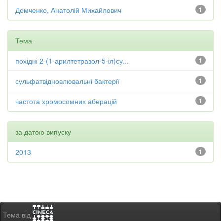
Демченко, Анатолій Михайлович
1
Тема
похідні 2-(1-арилтетразол-5-іл)су...
1
сульфатвідновлювальні бактерії
1
частота хромосомних аберацій
1
за датою випуску
2013
1
Тема від