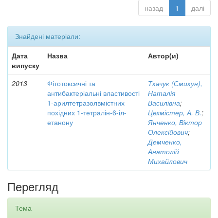
назад
1
далі
Знайдені матеріали:
Дата
Назва
Автор(и)
випуску
2013
Фітотоксичні та
Ткачук (Смикун),
антибактеріальні властивості
Наталія
1-арилтетразолвмістних
Василівна
;
похідних 1-тетралін-6-іл-
Цехмістер, А. В.
;
етанону
Янченко, Віктор
Олексійович
;
Демченко,
Анатолій
Михайлович
Перегляд
Тема