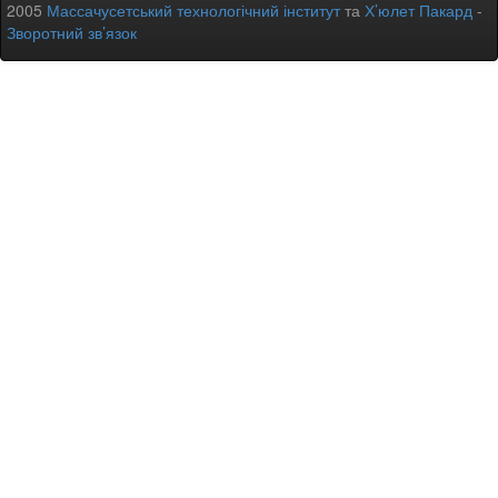
2005
Массачусетський технологічний інститут
та
Х’юлет Пакард
-
Зворотний зв’язок