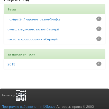
Тема
похідні 2-(1-арилтетразол-5-іл)су...
1
сульфатвідновлювальні бактерії
1
частота хромосомних аберацій
1
за датою випуску
2013
1
Тема від
Програмне забезпечення DSpace
Авторські права © 2002-