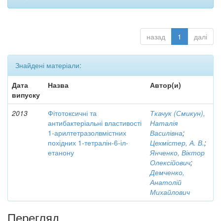
назад
1
далі
Знайдені матеріали:
Дата
Назва
Автор(и)
випуску
2013
Фітотоксичні та
Ткачук (Смикун),
антибактеріальні властивості
Наталія
1-арилтетразолвмістних
Василівна
;
похідних 1-тетралін-6-іл-
Цехмістер, А. В.
;
етанону
Янченко, Віктор
Олексійович
;
Демченко,
Анатолій
Михайлович
Перегляд