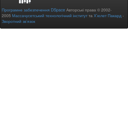
Програмне забезпечення DSpace
Авторські права © 2002-
2005
Массачусетський технологічний інститут
та
Х’юлет Пакард
-
Зворотний зв’язок