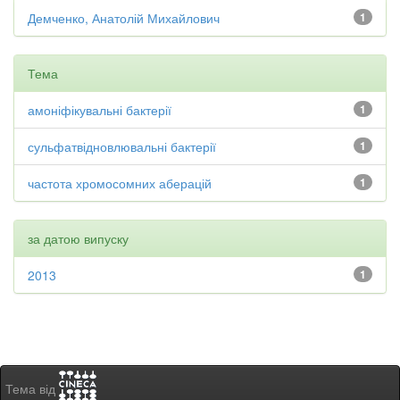
Демченко, Анатолій Михайлович
1
Тема
амоніфікувальні бактерії
1
сульфатвідновлювальні бактерії
1
частота хромосомних аберацій
1
за датою випуску
2013
1
Тема від