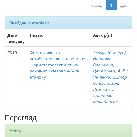
назад
1
далі
Знайдені матеріали:
Дата
Назва
Автор(и)
випуску
2013
Фітотоксичні та
Ткачук (Смикун),
антибактеріальні властивості
Наталія
1-арилтетразолвмістних
Василівна
;
похідних 1-тетралін-6-іл-
Цехмістер, А. В.
;
етанону
Янченко, Віктор
Олексійович
;
Демченко,
Анатолій
Михайлович
Перегляд
Автор