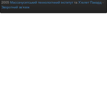
2005
Массачусетський технологічний інститут
та
Х’юлет Пакард
-
Зворотний зв’язок