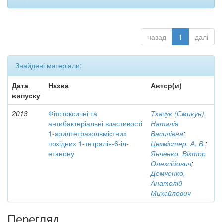
назад
1
далі
Знайдені матеріали:
Дата
Назва
Автор(и)
випуску
2013
Фітотоксичні та
Ткачук (Смикун),
антибактеріальні властивості
Наталія
1-арилтетразолвмістних
Василівна
;
похідних 1-тетралін-6-іл-
Цехмістер, А. В.
;
етанону
Янченко, Віктор
Олексійович
;
Демченко,
Анатолій
Михайлович
Перегляд