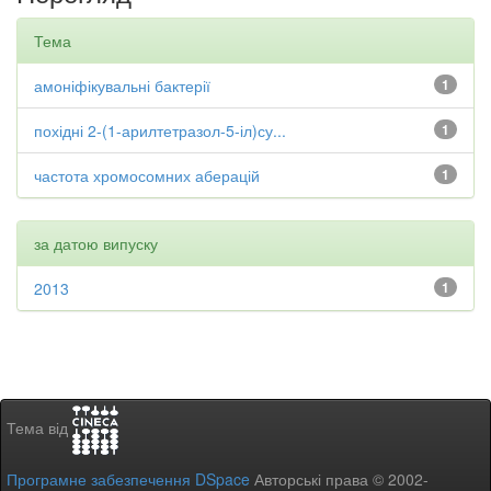
Тема
амоніфікувальні бактерії
1
похідні 2-(1-арилтетразол-5-іл)су...
1
частота хромосомних аберацій
1
за датою випуску
2013
1
Тема від
Програмне забезпечення DSpace
Авторські права © 2002-