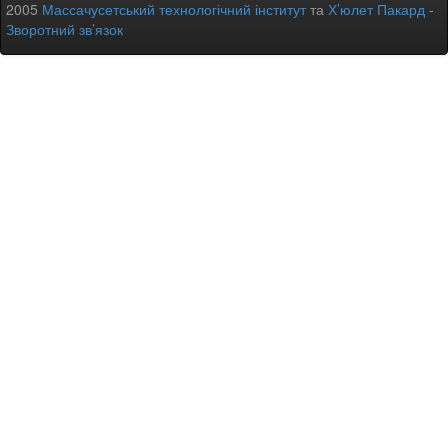
2005
Массачусетський технологічний інститут
та
Х’юлет Пакард
-
Зворотний зв’язок