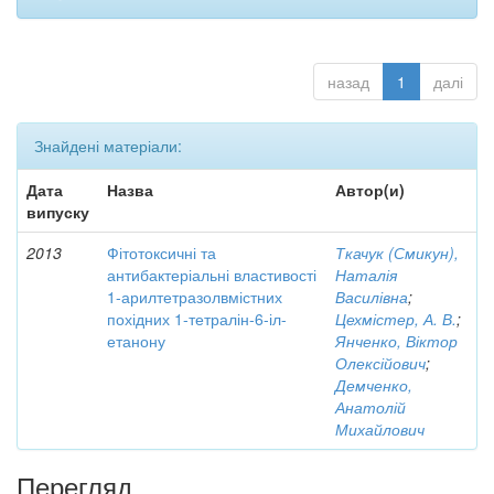
назад
1
далі
Знайдені матеріали:
Дата
Назва
Автор(и)
випуску
2013
Фітотоксичні та
Ткачук (Смикун),
антибактеріальні властивості
Наталія
1-арилтетразолвмістних
Василівна
;
похідних 1-тетралін-6-іл-
Цехмістер, А. В.
;
етанону
Янченко, Віктор
Олексійович
;
Демченко,
Анатолій
Михайлович
Перегляд