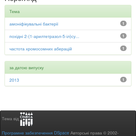
Тема
амоніфікувальні бактерії
1
похідні 2-(1-арилтетразол-5-іл)су...
1
частота хромосомних аберацій
1
за датою випуску
2013
1
Тема від
Програмне забезпечення DSpace
Авторські права © 2002-