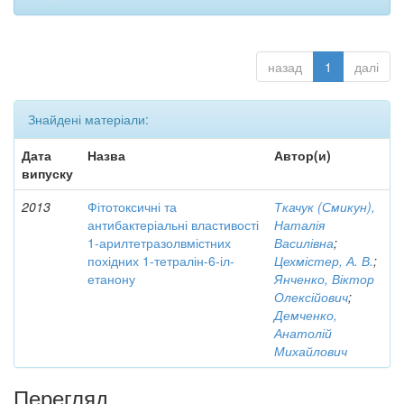
назад
1
далі
Знайдені матеріали:
Дата
Назва
Автор(и)
випуску
2013
Фітотоксичні та
Ткачук (Смикун),
антибактеріальні властивості
Наталія
1-арилтетразолвмістних
Василівна
;
похідних 1-тетралін-6-іл-
Цехмістер, А. В.
;
етанону
Янченко, Віктор
Олексійович
;
Демченко,
Анатолій
Михайлович
Перегляд