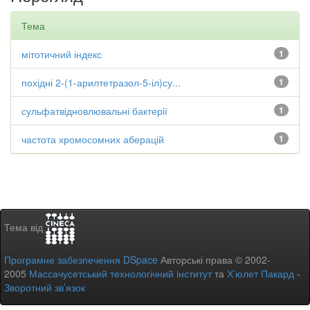
Тема
мітотичний індекс
1
похідні 2-(1-арилтетразол-5-іл)су...
1
сульфатвідновлювальні бактерії
1
частота хромосомних аберацій
1
Тема від
Програмне забезпечення DSpace
Авторські права © 2002-
2005
Массачусетський технологічний інститут
та
Х’юлет Пакард
-
Зворотний зв’язок