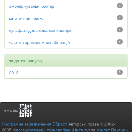
амоніфікувальні бактерії
1
мітотичний індекс
1
сульфатвідновлювальні бактерії
1
частота хромосомних аберацій
1
за датою випуску
2013
1
Тема від
Програмне забезпечення DSpace
Авторські права © 2002-
2005
Массачусетський технологічний інститут
та
Х’юлет Пакард
-