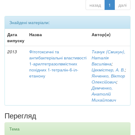
назад
1
далі
Знайдені матеріали:
Дата
Назва
Автор(и)
випуску
2013
Фітотоксичні та
Ткачук (Смикун),
антибактеріальні властивості
Наталія
1-арилтетразолвмістних
Василівна
;
похідних 1-тетралін-6-іл-
Цехмістер, А. В.
;
етанону
Янченко, Віктор
Олексійович
;
Демченко,
Анатолій
Михайлович
Перегляд
Тема