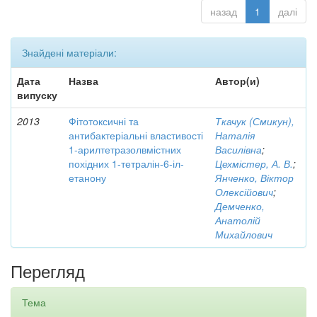
назад
1
далі
Знайдені матеріали:
Дата
Назва
Автор(и)
випуску
2013
Фітотоксичні та
Ткачук (Смикун),
антибактеріальні властивості
Наталія
1-арилтетразолвмістних
Василівна
;
похідних 1-тетралін-6-іл-
Цехмістер, А. В.
;
етанону
Янченко, Віктор
Олексійович
;
Демченко,
Анатолій
Михайлович
Перегляд
Тема