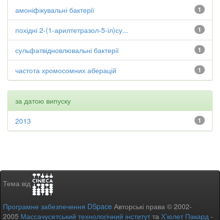
амоніфікувальні бактерії
1
похідні 2-(1-арилтетразол-5-іл)су...
1
сульфатвідновлювальні бактерії
1
частота хромосомних аберацій
1
за датою випуску
2013
1
Тема від
Програмне забезпечення DSpace
Авторські права © 2002-
2005
Массачусетський технологічний інститут
та
Х’юлет Пакард
-