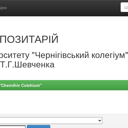
ідка
ПОЗИТАРІЙ
ситету "Чернігівський колегіум
.Т.Г.Шевченка
 "Chernihiv Colehium"