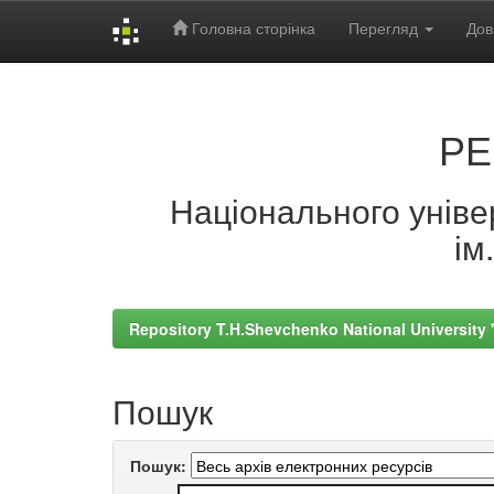
Головна сторінка
Перегляд
Дов
Skip
navigation
РЕ
Національного універ
ім
Repository T.H.Shevchenko National University
Пошук
Пошук: