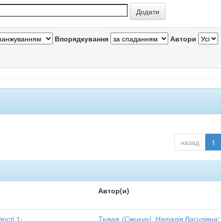
Впорядкування
Автори
назад
1
Автор(и)
вості 1-
Ткачук (Смикун), Наталія Василівна
;