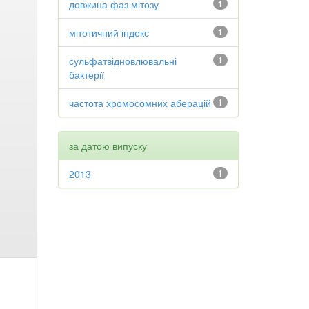
довжина фаз мітозу
1
мітотичний індекс
1
сульфатвідновлювальні
1
бактерії
частота хромосомних аберацій
1
за датою випуску
2013
1