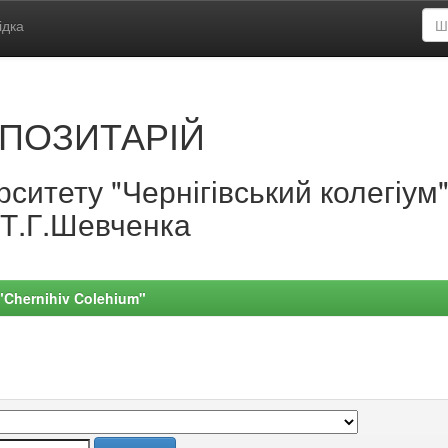
ідка
ПОЗИТАРІЙ
ситету "Чернігівський колегіум
.Т.Г.Шевченка
 "Chernihiv Colehium"