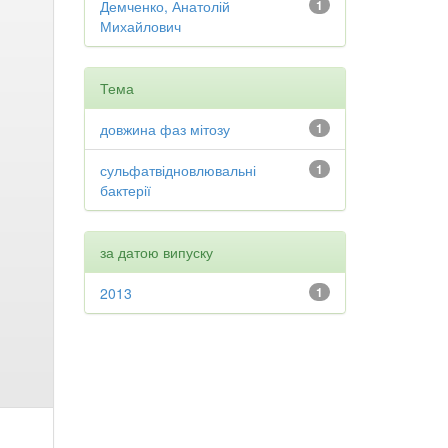
Демченко, Анатолій
1
Михайлович
Тема
довжина фаз мітозу
1
сульфатвідновлювальні
1
бактерії
за датою випуску
2013
1