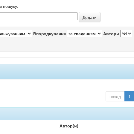
в пошуку.
Впорядкування
Автори
назад
1
Автор(и)