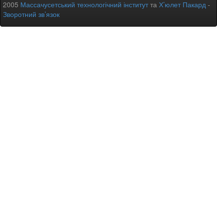
2005
Массачусетський технологічний інститут
та
Х’юлет Пакард
-
Зворотний зв’язок