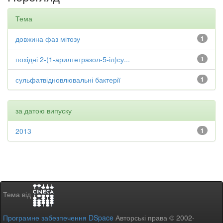
Тема
довжина фаз мітозу
1
похідні 2-(1-арилтетразол-5-іл)су...
1
сульфатвідновлювальні бактерії
1
за датою випуску
2013
1
Тема від
Програмне забезпечення DSpace
Авторські права © 2002-