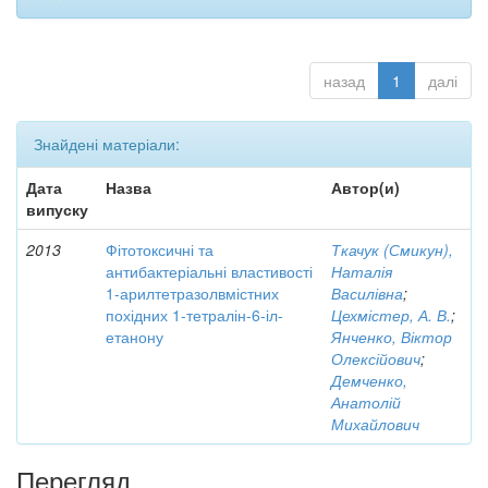
назад
1
далі
Знайдені матеріали:
Дата
Назва
Автор(и)
випуску
2013
Фітотоксичні та
Ткачук (Смикун),
антибактеріальні властивості
Наталія
1-арилтетразолвмістних
Василівна
;
похідних 1-тетралін-6-іл-
Цехмістер, А. В.
;
етанону
Янченко, Віктор
Олексійович
;
Демченко,
Анатолій
Михайлович
Перегляд