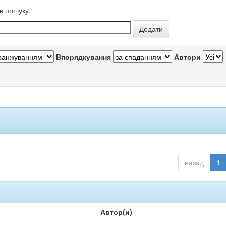
в пошуку.
Впорядкування
Автори
назад
1
Автор(и)