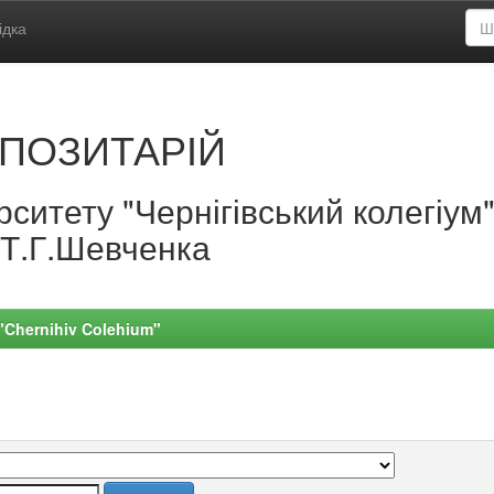
ідка
ПОЗИТАРІЙ
ситету "Чернігівський колегіум
.Т.Г.Шевченка
 "Chernihiv Colehium"