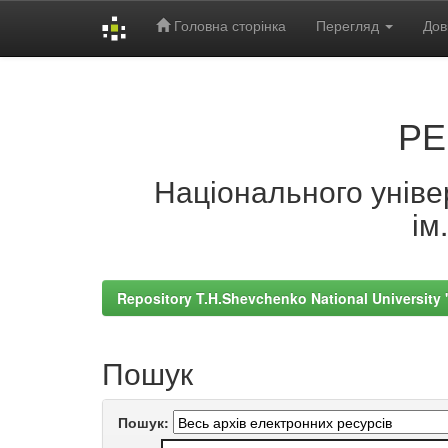
Головна сторінка
Перегляд
Дов
Skip
navigation
РЕ
Національного універ
ім
Repository T.H.Shevchenko National University
Пошук
Пошук: