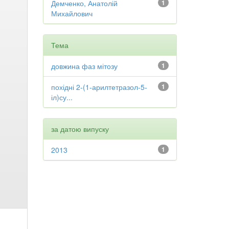
Демченко, Анатолій
1
Михайлович
Тема
довжина фаз мітозу
1
похідні 2-(1-арилтетразол-5-
1
іл)су...
за датою випуску
2013
1