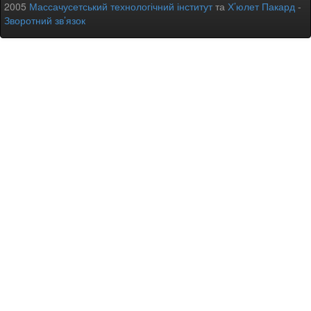
2005
Массачусетський технологічний інститут
та
Х’юлет Пакард
-
Зворотний зв’язок