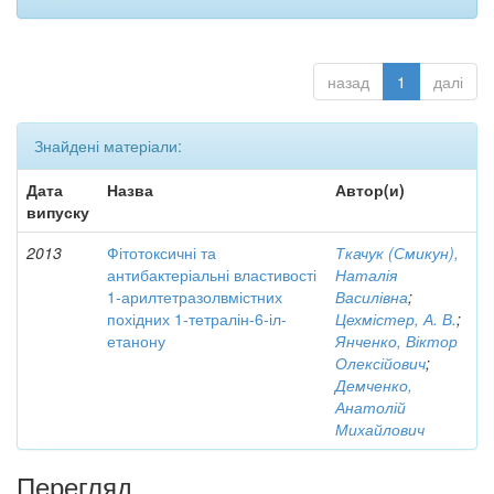
назад
1
далі
Знайдені матеріали:
Дата
Назва
Автор(и)
випуску
2013
Фітотоксичні та
Ткачук (Смикун),
антибактеріальні властивості
Наталія
1-арилтетразолвмістних
Василівна
;
похідних 1-тетралін-6-іл-
Цехмістер, А. В.
;
етанону
Янченко, Віктор
Олексійович
;
Демченко,
Анатолій
Михайлович
Перегляд