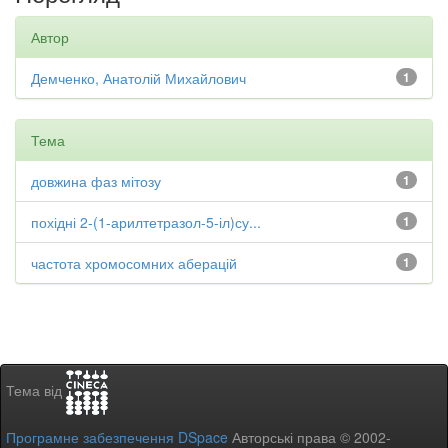
Автор
Демченко, Анатолій Михайлович
1
Тема
довжина фаз мітозу
1
похідні 2-(1-арилтетразол-5-іл)су...
1
частота хромосомних аберацій
1
Тема від
Програмне забезпечення DSpace
Авторські права © 2002-