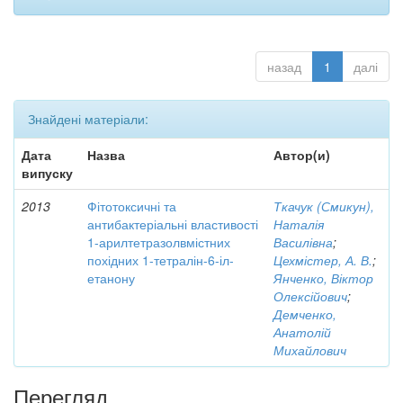
назад
1
далі
Знайдені матеріали:
Дата
Назва
Автор(и)
випуску
2013
Фітотоксичні та
Ткачук (Смикун),
антибактеріальні властивості
Наталія
1-арилтетразолвмістних
Василівна
;
похідних 1-тетралін-6-іл-
Цехмістер, А. В.
;
етанону
Янченко, Віктор
Олексійович
;
Демченко,
Анатолій
Михайлович
Перегляд