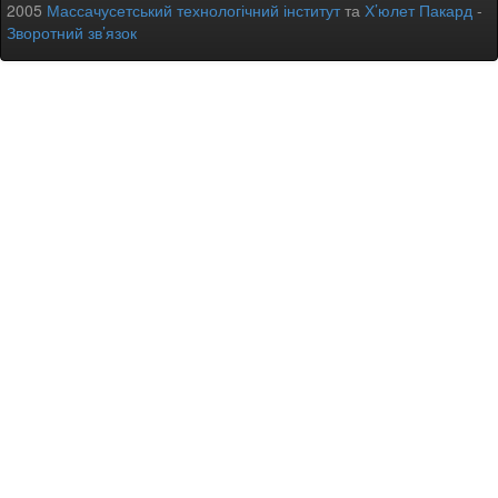
2005
Массачусетський технологічний інститут
та
Х’юлет Пакард
-
Зворотний зв’язок