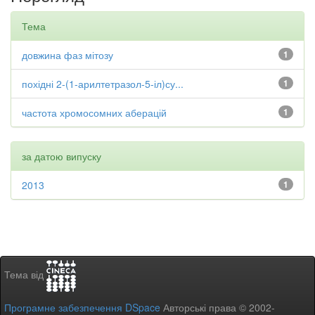
Тема
довжина фаз мітозу
1
похідні 2-(1-арилтетразол-5-іл)су...
1
частота хромосомних аберацій
1
за датою випуску
2013
1
Тема від
Програмне забезпечення DSpace
Авторські права © 2002-