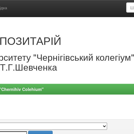
ідка
ПОЗИТАРІЙ
ситету "Чернігівський колегіум
.Т.Г.Шевченка
 "Chernihiv Colehium"