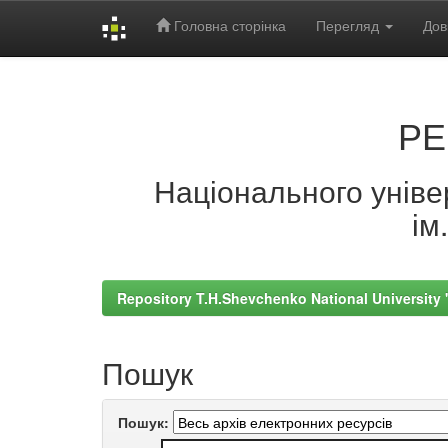
Головна сторінка
Перегляд
Дов
Skip
navigation
РЕ
Національного універ
ім
Repository T.H.Shevchenko National University
Пошук
Пошук: