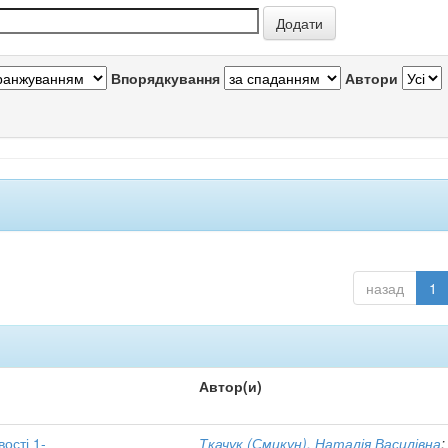
Впорядкування
Автори
назад
1
Автор(и)
вості 1-
Ткачук (Смикун), Наталія Василівна
;