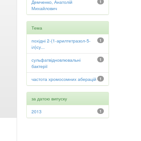
Демченко, Анатолій
1
Михайлович
Тема
похідні 2-(1-арилтетразол-5-
1
іл)су...
сульфатвідновлювальні
1
бактерії
частота хромосомних аберацій
1
за датою випуску
2013
1