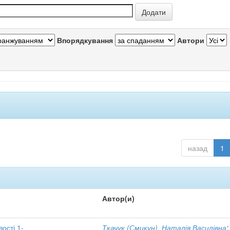
Впорядкування
Автори
назад
1
Автор(и)
вості 1-
Ткачук (Смикун), Наталія Василівна
;