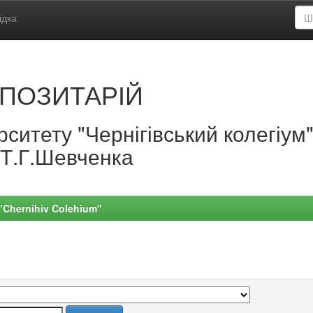
ідка
ПОЗИТАРІЙ
ситету "Чернігівський колегіум
.Т.Г.Шевченка
 "Chernihiv Colehium"