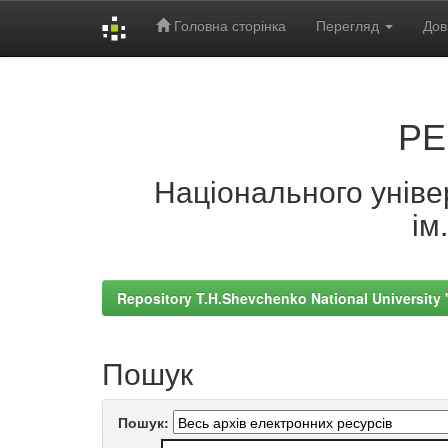
Головна сторінка
Перегляд
Дов
Skip
navigation
РЕ
Національного універ
ім
Repository T.H.Shevchenko National University
Пошук
Пошук: