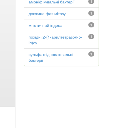
амоніфікувальні бактерії
1
довжина фаз мітозу
1
мітотичний індекс
1
похідні 2-(1-арилтетразол-5-
1
іл)су...
сульфатвідновлювальні
1
бактерії