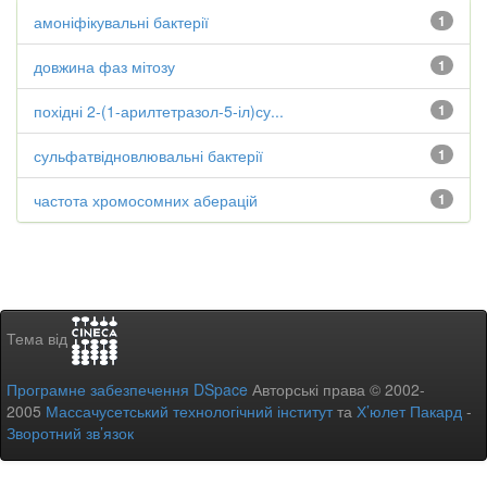
амоніфікувальні бактерії
1
довжина фаз мітозу
1
похідні 2-(1-арилтетразол-5-іл)су...
1
сульфатвідновлювальні бактерії
1
частота хромосомних аберацій
1
Тема від
Програмне забезпечення DSpace
Авторські права © 2002-
2005
Массачусетський технологічний інститут
та
Х’юлет Пакард
-
Зворотний зв’язок