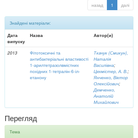
назад
1
далі
Знайдені матеріали:
Дата
Назва
Автор(и)
випуску
2013
Фітотоксичні та
Ткачук (Смикун),
антибактеріальні властивості
Наталія
1-арилтетразолвмістних
Василівна
;
похідних 1-тетралін-6-іл-
Цехмістер, А. В.
;
етанону
Янченко, Віктор
Олексійович
;
Демченко,
Анатолій
Михайлович
Перегляд
Тема