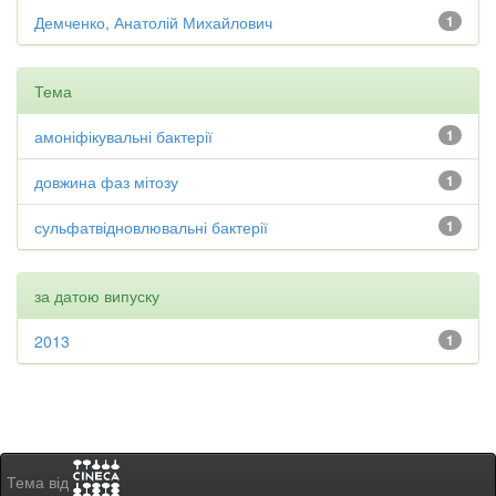
Демченко, Анатолій Михайлович
1
Тема
амоніфікувальні бактерії
1
довжина фаз мітозу
1
сульфатвідновлювальні бактерії
1
за датою випуску
2013
1
Тема від