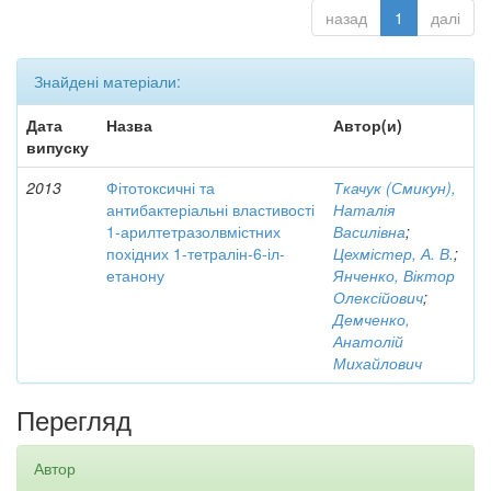
назад
1
далі
Знайдені матеріали:
Дата
Назва
Автор(и)
випуску
2013
Фітотоксичні та
Ткачук (Смикун),
антибактеріальні властивості
Наталія
1-арилтетразолвмістних
Василівна
;
похідних 1-тетралін-6-іл-
Цехмістер, А. В.
;
етанону
Янченко, Віктор
Олексійович
;
Демченко,
Анатолій
Михайлович
Перегляд
Автор