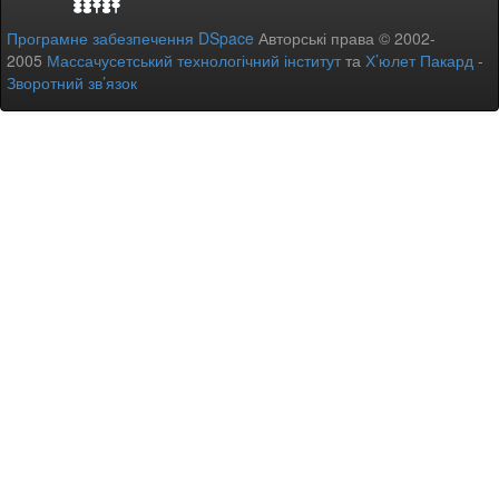
Програмне забезпечення DSpace
Авторські права © 2002-
2005
Массачусетський технологічний інститут
та
Х’юлет Пакард
-
Зворотний зв’язок