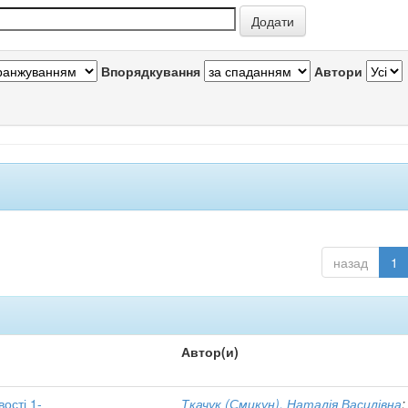
Впорядкування
Автори
назад
1
Автор(и)
вості 1-
Ткачук (Смикун), Наталія Василівна
;