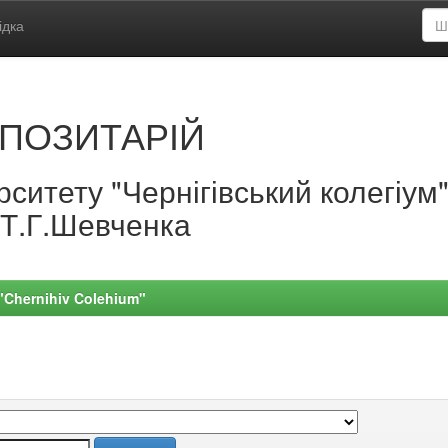
ідка
ПОЗИТАРІЙ
ситету "Чернігівський колегіум
.Т.Г.Шевченка
 "Chernihiv Colehium"