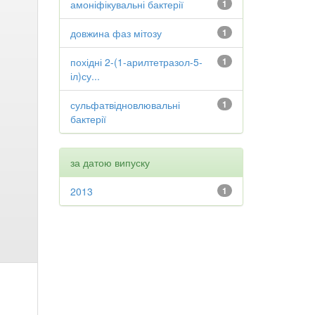
амоніфікувальні бактерії
1
довжина фаз мітозу
1
похідні 2-(1-арилтетразол-5-
1
іл)су...
сульфатвідновлювальні
1
бактерії
за датою випуску
2013
1