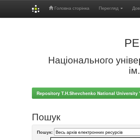
Головна сторінка
Перегляд
Дов
Skip
navigation
РЕ
Національного універ
ім
Repository T.H.Shevchenko National University
Пошук
Пошук: