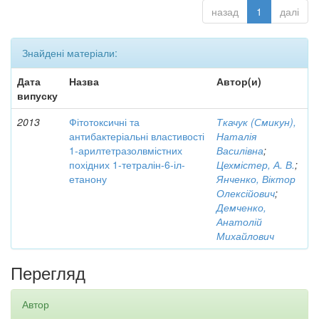
назад
1
далі
Знайдені матеріали:
Дата
Назва
Автор(и)
випуску
2013
Фітотоксичні та
Ткачук (Смикун),
антибактеріальні властивості
Наталія
1-арилтетразолвмістних
Василівна
;
похідних 1-тетралін-6-іл-
Цехмістер, А. В.
;
етанону
Янченко, Віктор
Олексійович
;
Демченко,
Анатолій
Михайлович
Перегляд
Автор