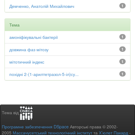
Демченко, Анатолій Михайлович
1
Тема
амоніфікувальні бактерії
1
довжина фаз мітозу
1
мітотичний індекс
1
похідні 2-(1-арилтетразол-5-іл)су...
1
Тема від
Програмне забезпечення DSpace
Авторські права © 2002-
2005
Массачусетський технологічний інститут
та
Х’юлет Пакард
-