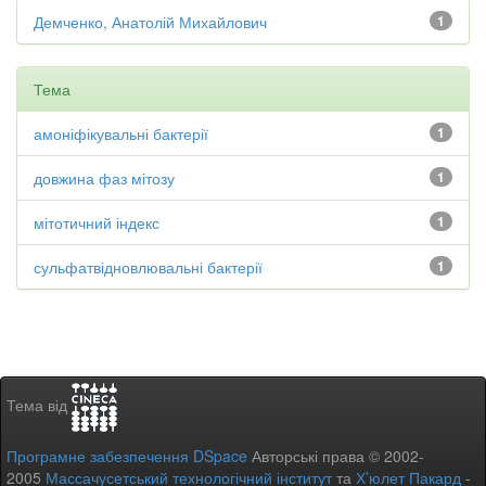
Демченко, Анатолій Михайлович
1
Тема
амоніфікувальні бактерії
1
довжина фаз мітозу
1
мітотичний індекс
1
сульфатвідновлювальні бактерії
1
Тема від
Програмне забезпечення DSpace
Авторські права © 2002-
2005
Массачусетський технологічний інститут
та
Х’юлет Пакард
-