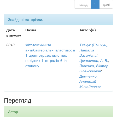
назад
1
далі
Знайдені матеріали:
Дата
Назва
Автор(и)
випуску
2013
Фітотоксичні та
Ткачук (Смикун),
антибактеріальні властивості
Наталія
1-арилтетразолвмістних
Василівна
;
похідних 1-тетралін-6-іл-
Цехмістер, А. В.
;
етанону
Янченко, Віктор
Олексійович
;
Демченко,
Анатолій
Михайлович
Перегляд
Автор