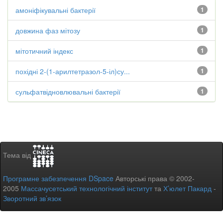
амоніфікувальні бактерії
1
довжина фаз мітозу
1
мітотичний індекс
1
похідні 2-(1-арилтетразол-5-іл)су...
1
сульфатвідновлювальні бактерії
1
Тема від
Програмне забезпечення DSpace
Авторські права © 2002-
2005
Массачусетський технологічний інститут
та
Х’юлет Пакард
-
Зворотний зв’язок