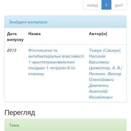
назад
1
далі
Знайдені матеріали:
Дата
Назва
Автор(и)
випуску
2013
Фітотоксичні та
Ткачук (Смикун),
антибактеріальні властивості
Наталія
1-арилтетразолвмістних
Василівна
;
похідних 1-тетралін-6-іл-
Цехмістер, А. В.
;
етанону
Янченко, Віктор
Олексійович
;
Демченко,
Анатолій
Михайлович
Перегляд
Тема